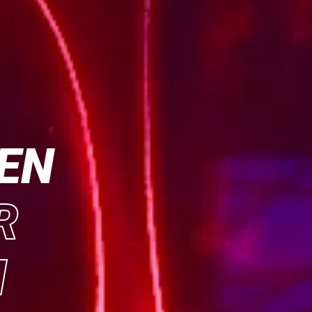
EN
R
N