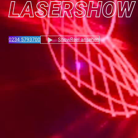
LASERSHOW
0234 5793700
ShowReel ansehen